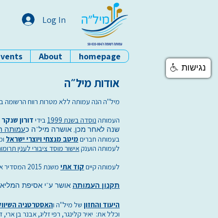
Log In
Events
About
homepage
MILA - home page
נגישות
אודות מיל״ה
מיל"ה הנה עמותה ללא מטרות רווח הרשומה ב
העמותה
נוסדה בשנת 1999
בידי
דורון שנקר ו
שנה לאחר מכן, אושרה מיל"ה כ
עמותה ר
בעמותה חברים
מיטב מנצחי
ויוצרי ישראל
ומ
לעמותה הוענק
אישור מוסד ציבורי לענין תרומות לפי סעיף 46
לעמותה קיים
קוד אתי
משנת 2015 המסדיר את מערכת הנורמות והערכים של חברי העמותה בתחומי פעילות העמותה.
תקנון העמותה
אושר ע"י אסיפת המליאה ב-25/7/23 ועל ידי יועמ"ש העמותה 
היעוד והחזון
של מיל"ה ו
האסטרטגיה השיווק
וכלל את: יאיר קלינגר, רפי זליג, אבנר בן ארי, ד"