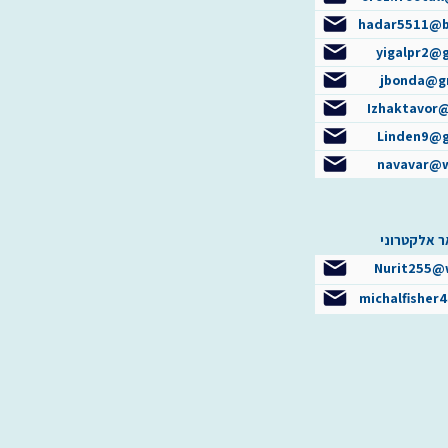
hadar5511@b
yigalpr2@
jbonda@g
Izhaktavor
Linden9@g
navavar@w
ר אלקטרוני
Nurit255@
michalfisher