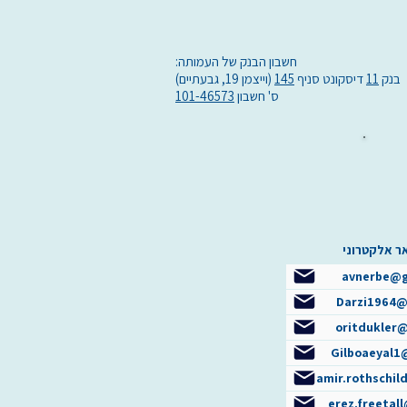
חשבון הבנק של העמותה:
בנק
11
דיסקונט סניף
145
(וייצמן 19, גבעתיים)
ס' חשבון
101-46573
ר אלקטרוני
avnerbe@g
Darzi1964@
oritdukler
Gilboaeyal1
amir.rothschi
erez.freetal