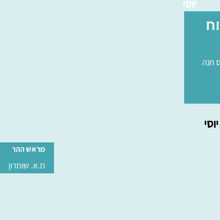
יוסי
וח
 חנה
יוסי
מראש ההר
מ.א. שומרון