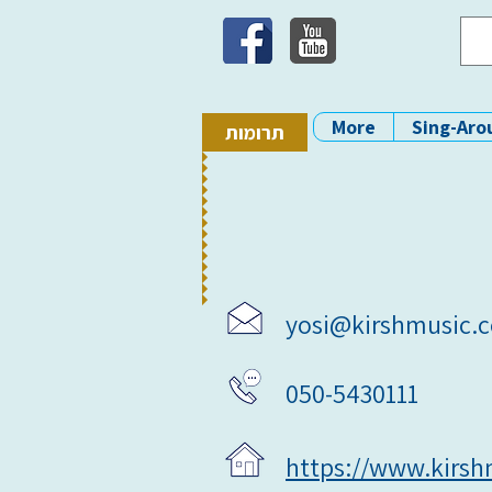
More
Sing-Aro
תרומות
yosi@kirshmusic.co
050-5430111
https://www.kirshm