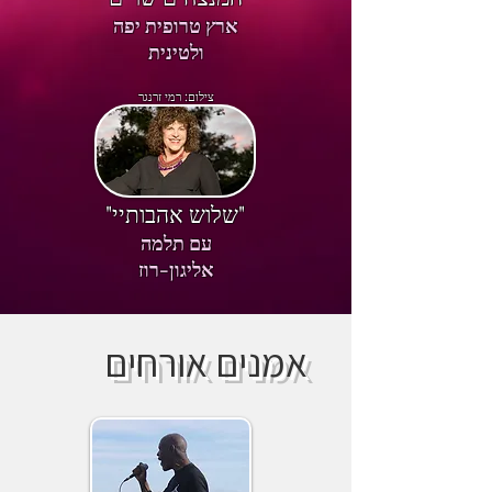
ארץ טרופית יפה
ולטינית
צילום: רמי זרנגר
"שלוש אהבותיי"
עם תלמה
אליגון-רוז
אמנים אורחים