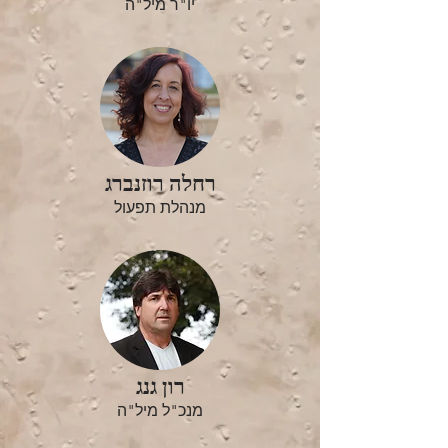
יו"ר מיל"ה
רחלה רוזנברג
מנהלת תפעול
רון גנג
מנכ"ל מיל"ה