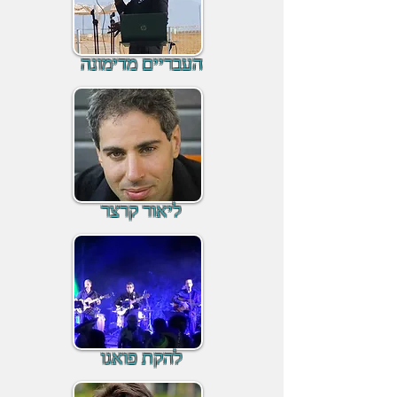
העבריים מדימונה
ליאור קרצר
להקת פואגו