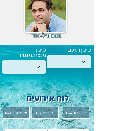
נועם גיל-אור
סינון הרכב
סינון
מנצח/מנטור
לוח אירועים
Thu 8/1 'ה
Fri 9/1 'ו
Sat 10/1 ש