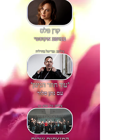
קרן פלס
במופע אקוסטי
צילום: גבריאל בהרליה
"עוד חוזר הניגון"
עם נתן סלור
צילום: בת שבע גנג
המנצחים שרים