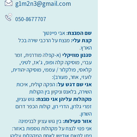
g1m2n3@gmail.com
050-8677707
שם המנצח:
אבי פיינטוך
קצת עלי:
מנצח על הרכבי שירה בכל
הארץ.
סגנון מוזיקלי
(א-קפלה מודרנית, זמר
עברי, מוסיקה קלה ופופ, ג'אז, לטיני,
קלאסי, פולקלור / עממי, מוסיקה יהודית,
לועזי, אחר, מעורב):
אני שם דגש על:
הפקה קולית, איכות
השירה, בלאנס וניקיון בין הקולות
מקהלות עליהן אני מנצח:
גוש עציון,
זמרי גלרון, הדרי רון, קולות הכפר דרום
השרון.
אזור פעילות:
בין גוש עציון לבנימינה
אני פנוי לנצח על מקהלות נוספות באזור:
ניתן לתאם אודישן לאחת המקהלות עליהן