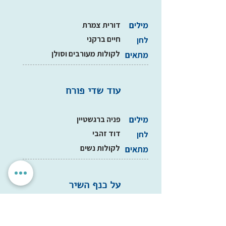
מילים
דורית צמרת
חיים ברקני
לחן
לקולות מעורבים וסולן
מתאים
עוד שדי פורח
מילים
פניה ברגשטיין
דוד זהבי
לחן
לקולות נשים
מתאים
על כנף השיר
מילים
הינריך היינה
עברית: לאה גולדברג