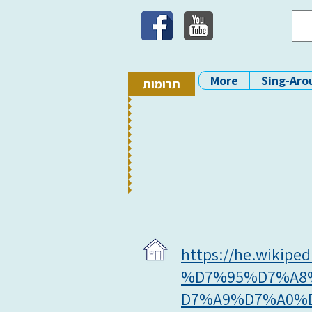
More
Sing-Aro
תרומות
https://he.wikipe
%D7%95%D7%A8
D7%A9%D7%A0%