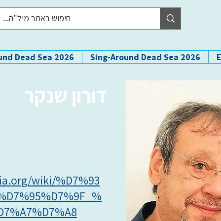
und Dead Sea 2026
Sing-Around Dead Sea 2026
דורון שנקר
dia.org/wiki/%D7%93
%D7%95%D7%9F_%
D7%A7%D7%A8