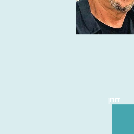
דורון