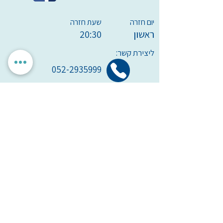
יום חזרה
שעת חזרה
ראשון
20:30
ליצירת קשר:
052-2935999
moshe@binben.co.il
הגדרות אישיות
לאשר הכל
אנחנו מכבדים את הפרטיות שלך. האתר משתמש בעוגיות חיוניות
לתפקוד תקין, וכן בעוגיות נוספות לשיפור חוויית השימוש וניתוח
אנונימי. איננו מציגים פרסומות ואיננו משתפים מידע עם
מפרסמים. ניתן לבחור אילו עוגיות לאפשר.
עמותת
מיל"ה
-
מ
רכז
י
שראלי
למקהלות וחבורות זמר
milachoirs.com