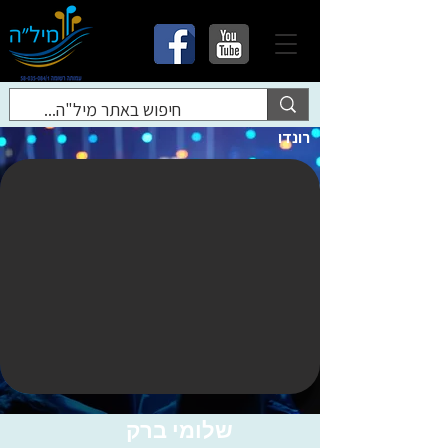
רונדו
שלומי ברק