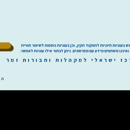
ל
וגיות חיוניות לתפקוד תקין, וכן בעוגיות נוספות לשיפור חוויית
 ואיננו משתפים מידע עם מפרסמים. ניתן לבחור אילו עוגיות לאפשר.
כז
י
שראלי למקהלות וחבורות זמר ilachoirs.com
הת