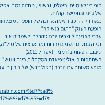
פופ בינלאומיים, ביטלס, גרשווין, מחזות זמר ואפילו
של ג'יני ובחמישה קולות.
מאחורי ההרכב רשימה ארוכה של הופעות מוצלחות 
הופעת הענק "חתום בנשיקה"
ערבי הצדעה ליוצרים יורם טהרלב ולשמרית אור
זכייה במקום השני בתחרות זמר ארצית של מיל"ה, "קול
סיבוב הופעות בגרמניה (אפריל 2011)
השתתפות ב"אולימפיאדת המקהלות ריגה 2014"
מופע משותף עם הרכב (הקול דבש) של דורון בן עמי בקיץ 2015 -"ה
nerabin.com/%d7%a8%
d7%98%d7%95%d7%