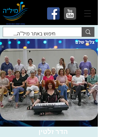
צליל שלם
הדר זלטין