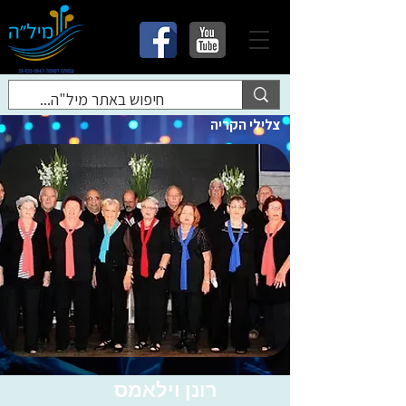
צלילי הקריה
רונן וילאמס