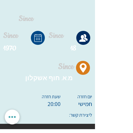
Since
Since
Since
1970
18
Since
מ.א. חוף אשקלון
יום חזרה
שעת חזרה
חמישי
20:00
ליצירת קשר: