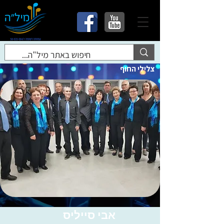
צלילי החוף
אבי סייליס