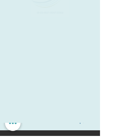
Since
Since
18
Since
מ.א. שומרון
יום חזרה
שעת חזרה
ליצירת קשר: