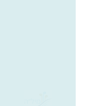
מראש ההר
יוסי קירש