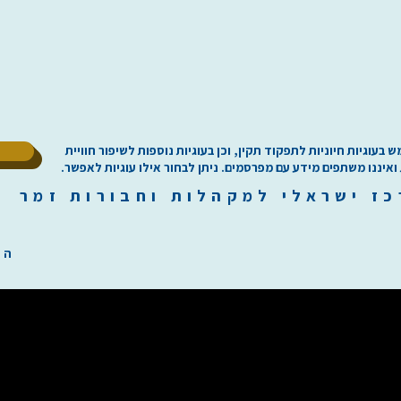
ל
וגיות חיוניות לתפקוד תקין, וכן בעוגיות נוספות לשיפור חוויית
 ואיננו משתפים מידע עם מפרסמים. ניתן לבחור אילו עוגיות לאפשר.
כז
י
שראלי למקהלות וחבורות זמר ilachoirs.com
הת