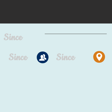
Since
Since
Since