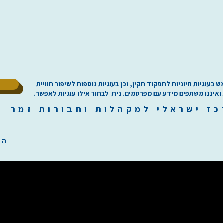
ל
וגיות חיוניות לתפקוד תקין, וכן בעוגיות נוספות לשיפור חוויית
 ואיננו משתפים מידע עם מפרסמים. ניתן לבחור אילו עוגיות לאפשר.
כז
י
שראלי למקהלות וחבורות זמר ilachoirs.com
הת