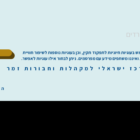
רדים
ל
וגיות חיוניות לתפקוד תקין, וכן בעוגיות נוספות לשיפור חוויית
 ואיננו משתפים מידע עם מפרסמים. ניתן לבחור אילו עוגיות לאפשר.
כז
י
שראלי למקהלות וחבורות זמר ilachoirs.com
הת