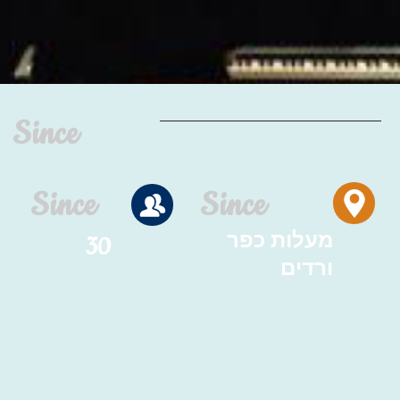
Since
Since
Since
מעלות כפר
30
ורדים