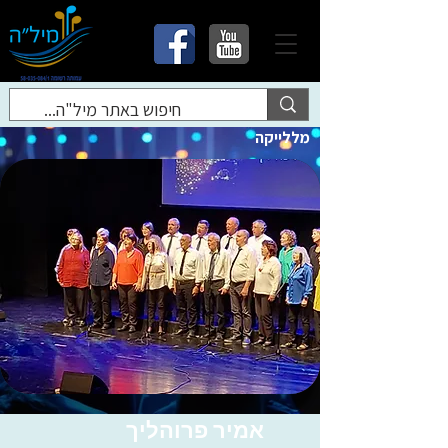
מללייקה
אמיר פרוהליך