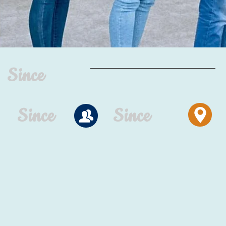
Since
Since
Since