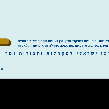
ל
וגיות חיוניות לתפקוד תקין, וכן בעוגיות נוספות לשיפור חוויית
 ואיננו משתפים מידע עם מפרסמים. ניתן לבחור אילו עוגיות לאפשר.
כז
י
שראלי למקהלות וחבורות זמר ilachoirs.com
הת