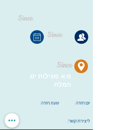
Since
Since
Since
מ.א. מגילות ים
המלח
יום חזרה
שעת חזרה
ליצירת קשר: