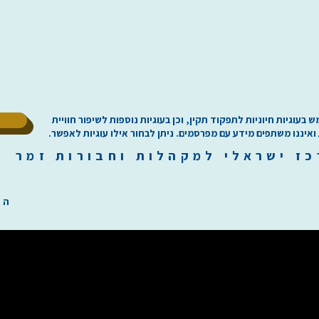
ל
וגיות חיוניות לתפקוד תקין, וכן בעוגיות נוספות לשיפור חוויית
 ואיננו משתפים מידע עם מפרסמים. ניתן לבחור אילו עוגיות לאפשר.
כז
י
שראלי למקהלות וחבורות זמר ilachoirs.com
הת