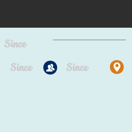
Since
Since
Since