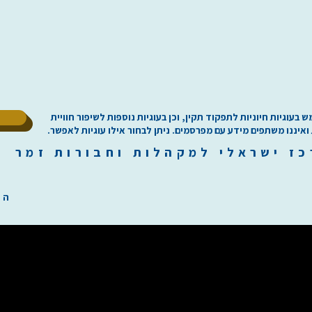
ל
וגיות חיוניות לתפקוד תקין, וכן בעוגיות נוספות לשיפור חוויית
 ואיננו משתפים מידע עם מפרסמים. ניתן לבחור אילו עוגיות לאפשר.
כז
י
שראלי למקהלות וחבורות זמר ilachoirs.com
הת