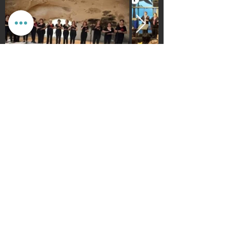
הגדרות אישיות
לאשר הכל
אנחנו מכבדים את הפרטיות שלך. האתר משתמש בעוגיות חיוניות
לתפקוד תקין, וכן בעוגיות נוספות לשיפור חוויית השימוש וניתוח
אנונימי. איננו מציגים פרסומות ואיננו משתפים מידע עם
מפרסמים. ניתן לבחור אילו עוגיות לאפשר.
עמותת
מיל"ה
-
מ
רכז
י
שראלי
למקהלות וחבורות זמר
milachoirs.com
הצהרת נגישות
|
הצהרת פרטיות
בתמיכת משרד
התרבות והספורט