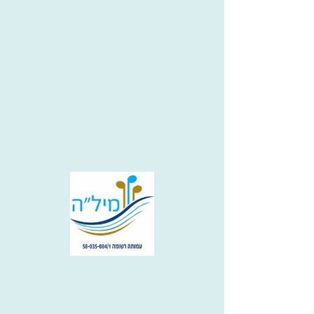
שרים באנדרטת ה-22 (נדחה
מ-1/6)
May 12, 2021 at 3:00:00 PM
צומת השרון (בית ליד)
אירוע עבר
משתתפים: