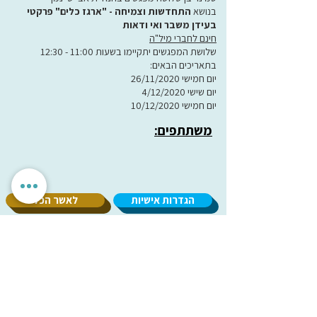
בנושא
התחדשות וצמיחה - "ארגז כלים" פרקטי
בעידן משבר ואי ודאות
חינם לחברי מיל"ה
שלושת המפגשים יתקיימו בשעות 11:00 - 12:30
בתאריכים הבאים:
יום חמישי 26/11/2020
יום שישי 4/12/2020
יום חמישי 10/12/2020
משתתפים:
הגדרות אישיות
לאשר הכל
אנחנו מכבדים את הפרטיות שלך. האתר משתמש בעוגיות חיוניות
לתפקוד תקין, וכן בעוגיות נוספות לשיפור חוויית השימוש וניתוח
אנונימי. איננו מציגים פרסומות ואיננו משתפים מידע עם
מפרסמים. ניתן לבחור אילו עוגיות לאפשר.
עמותת
מיל"ה
-
מ
רכז
י
שראלי
למקהלות וחבורות זמר