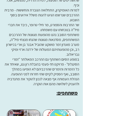
שלושה ימים של הופעות, למידה הדדית, מפגשים, אוכל
וכיף.
למרות האומיקרון, התחלואה הגוברת והחששות - מרבית
ההרכבים שנרשמו הגיעו להנות משלל אירועים בסוף
השבוע.
שר התרבות והספורט, מר חילי טרופר, כיבד את חברי
מיל"ה בנוכחותו עם משפחתו.
משתתפי הסובב נהנו מהופעות מגוונות של ההרכבים
המשתתפים, מסדנאות מגוונות שהנחו מנצחי מיל"ה,
מערב מועדון זמר מושקע שהוביל אבנר בן ארי בכישרון
רב, וכן מהופעותיהם המעולות של ירדנה ארזי ומיקי
גבריאלוב.
במופע הסיום השתתף גם ההרכב המאולתר "זמרי
הסינגלס" - פרויקט חד-פעמי בהובלת רון גנג, שאיחד את
כל הזמרות והזמרים שהרכביהם לא הופיעו במהלך
הסובב, ואף הספיק לקיים שתי חזרות לפני ההופעה.
הנהלת העמותה אף מצאה לנכון להוקיר את מתנדביה
ולהעניק לשלושה מהם אות הוקרה.
משתתפים: