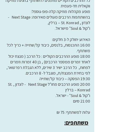
כל ההרכבים הקוליים מוזמנים להשתתף בחגיגת מוזיקה
ווקאלית חד-פעמית
מופע מקהלות מוזיקה קלה-פופ-גוספל:
בהשתתפות הרכבים מעולים מאירופה: Next Stage -
לונדון , St. Konrad – ברלין,
ו"קול & Soul" מישראל.
האירוע יחולק ל-3 חלקים:
16:00 התכנסות, בלנסים, כיבוד קל/שתייה + כריך לכל
משתתף.
18:00 מופע ההרכבים הקוליים : כל הרכב ( מנצח יכול
לאחד זמרים ממספר הרכבים) , בן 40 זמרות וזמרים
לפחות, כל הרכב ישיר 3 שירים, ללא הגבלת רפרטואר,
לפי בחירת המנצח/ת, מוגבל ל- 8 הרכבים.
19:30 הפסקה – כיבוד קל/שתייה
20:00 מופע הרכבים מחו"ל Next Stage - לונדון , St.
Konrad – ברלין
ו"קול & Soul" - ישראל.
21:00 סיום
עלות למשתתף: 75 ₪
משתתפים: