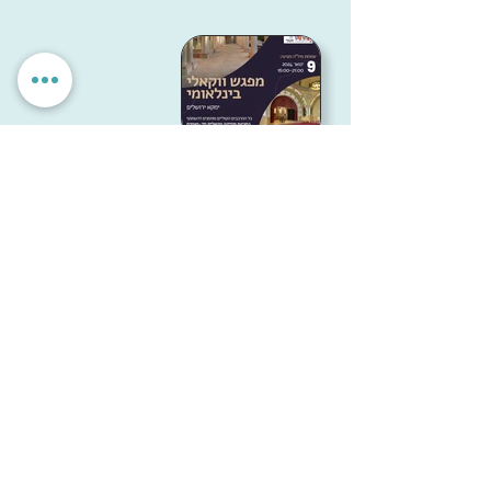
הגדרות אישיות
לאשר הכל
אנחנו מכבדים את הפרטיות שלך. האתר משתמש בעוגיות חיוניות
לתפקוד תקין, וכן בעוגיות נוספות לשיפור חוויית השימוש וניתוח
אנונימי. איננו מציגים פרסומות ואיננו משתפים מידע עם
מפרסמים. ניתן לבחור אילו עוגיות לאפשר.
עמותת
מיל"ה
-
מ
רכז
י
שראלי
למקהלות וחבורות זמר
milachoirs.com
הצהרת נגישות
|
הצהרת פרטיות
בתמיכת משרד
התרבות והספורט