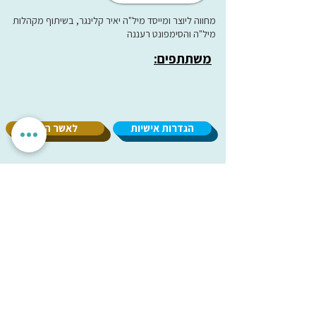
מחווה ליוצר ומייסד מיל"ה יאיר קלינגר, בשיתוף מקהלות
מיל"ה והסימפונט רעננה
משתתפים:
הגדרות אישיות
לאשר הכל
אנחנו מכבדים את הפרטיות שלך. האתר משתמש בעוגיות חיוניות
לתפקוד תקין, וכן בעוגיות נוספות לשיפור חוויית השימוש וניתוח
אנונימי. איננו מציגים פרסומות ואיננו משתפים מידע עם
מפרסמים. ניתן לבחור אילו עוגיות לאפשר.
עמותת
מיל"ה
-
מ
רכז
י
שראלי
למקהלות וחבורות זמר
milachoirs.com
הצהרת נגישות
|
הצהרת פרטיות
בתמיכת משרד
התרבות והספורט