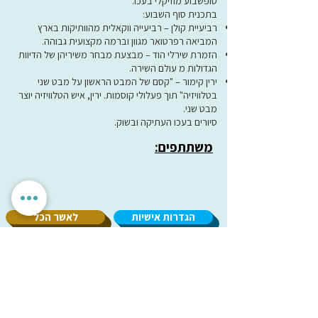
סופשבוע מוזיקלי בעכו.
בתכנית סוף השבוע:
רביעיית קולן – רביעייה ווקאלית מהוותיקות בארץ
המביאה רפרטואר מגוון וברמה מקצועית גבוהה.
הזמרת שירלי הוד – מבצעת מבחר משיריהן של הדיוות
הגדולות מ עולם השירה.
ירין קימור – "קסם של המבט הראשון על מבט שני
בטלוויזיה" תוך פעלולי קוסמות. ירין, איש הטלוויזיה יוצר
מבט שני.
סיורים בעכו העתיקה ובשוק.
משתתפים:
הגדרות אישיות
לאשר הכל
אנחנו מכבדים את הפרטיות שלך. האתר משתמש בעוגיות חיוניות
לתפקוד תקין, וכן בעוגיות נוספות לשיפור חוויית השימוש וניתוח
אנונימי. איננו מציגים פרסומות ואיננו משתפים מידע עם
מפרסמים. ניתן לבחור אילו עוגיות לאפשר.
עמותת
מיל"ה
-
מ
רכז
י
שראלי