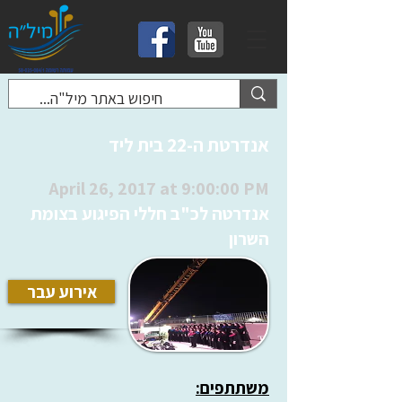
אנדרטת ה-22 בית ליד
April 26, 2017 at 9:00:00 PM
אנדרטה לכ"ב חללי הפיגוע בצומת
השרון
אירוע עבר
משתתפים: