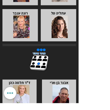
עתליה טל
רונה ענבר
אבנר בן-ארי
ד"ר תלמה כהן