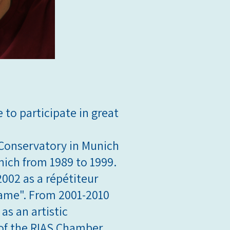
 to participate in great
 Conservatory in Munich
ich from 1989 to 1999.
002 as a répétiteur
ame". From 2001-2010
s an artistic
 of the RIAS Chamber