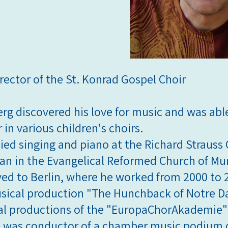
Director of the St. Konrad Gospel Choir
erg discovered his love for music and was able
in various children's choirs.
ied singing and piano at the Richard Strauss
an in the Evangelical Reformed Church of Mun
ed to Berlin, where he worked from 2000 to 2
usical production "The Hunchback of Notre D
al productions of the "EuropaChorAkademie" a
 he was conductor of a chamber music podium