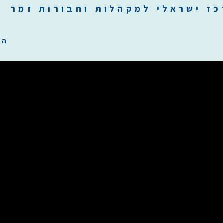
כז
י
שראלי למקהלות וחבורות זמר ilachoirs.com
הת