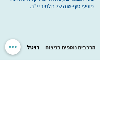
מופעי סוף-שנה של תלמידי י"ב.
הרכבים נוספים בניצוח
רויטל
מוזיקנטו
הוד השרון
הגדרות אישיות
לאשר הכל
אנחנו מכבדים את הפרטיות שלך. האתר משתמש בעוגיות חיוניות
לתפקוד תקין, וכן בעוגיות נוספות לשיפור חוויית השימוש וניתוח
אנונימי. איננו מציגים פרסומות ואיננו משתפים מידע עם
מפרסמים. ניתן לבחור אילו עוגיות לאפשר.
עמותת
מיל"ה
-
מ
רכז
י
שראלי