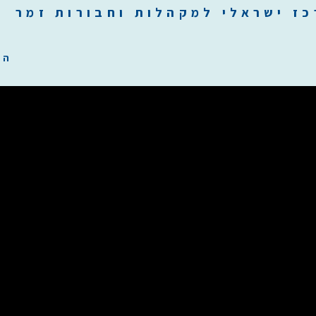
כז
י
שראלי למקהלות וחבורות זמר ilachoirs.com
הת