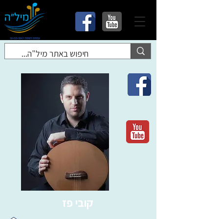
קובי פז