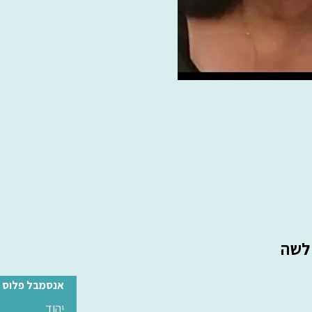
לשה
אנסמבל פלוס י
יהוד