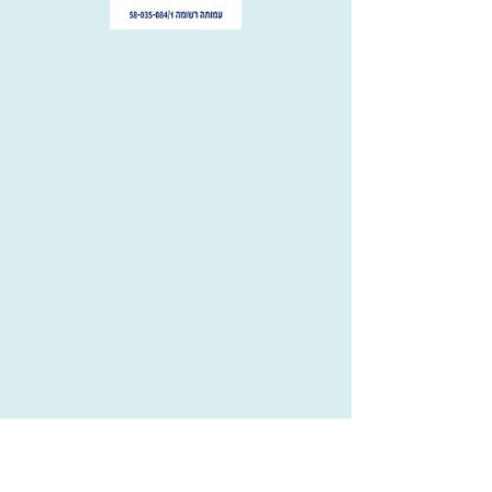
https://he.wikipedia.o
rg/wiki/%D7%99%D7
%A2%D7%A7%D7%91
_%D7%94%D7%95%D
7%9C%D7%A0%D7%9
3%D7%A8
הגדרות אישיות
לאשר הכל