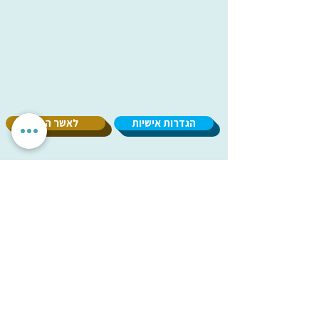
הגדרות אישיות
לאשר הכל
אנחנו מכבדים את הפרטיות שלך. האתר משתמש בעוגיות חיוניות
לתפקוד תקין, וכן בעוגיות נוספות לשיפור חוויית השימוש וניתוח
אנונימי. איננו מציגים פרסומות ואיננו משתפים מידע עם
מפרסמים. ניתן לבחור אילו עוגיות לאפשר.
עמותת
מיל"ה
-
מ
רכז
י
שראלי
למקהלות וחבורות זמר
milachoirs.com
הצהרת נגישות
|
הצהרת פרטיות
בתמיכת משרד
התרבות והספורט