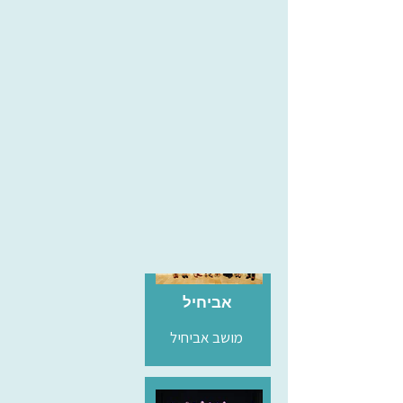
מהמנצחים הפעילים בארץ בתחום הווקאלי, מנהל
מוזיקאלית שמונה הרכבים ווקאליים, כולם מגוש דן
והשרון.
"אני מאמין שאפשר להגיע לאיכויות מוזיקאליות
נהדרות, גם עם חובבים, בתחום שלנו, ולשם אני מכוון."
Choirs conducted by
בועז
אביחיל
מושב אביחיל