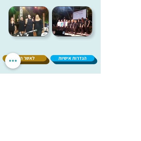
הגדרות אישיות
לאשר הכל
אנחנו מכבדים את הפרטיות שלך. האתר משתמש בעוגיות חיוניות
לתפקוד תקין, וכן בעוגיות נוספות לשיפור חוויית השימוש וניתוח
אנונימי. איננו מציגים פרסומות ואיננו משתפים מידע עם
מפרסמים. ניתן לבחור אילו עוגיות לאפשר.
עמותת
מיל"ה
-
מ
רכז
י
שראלי
למקהלות וחבורות זמר
milachoirs.com
הצהרת נגישות
|
הצהרת פרטיות
בתמיכת משרד
התרבות והספורט