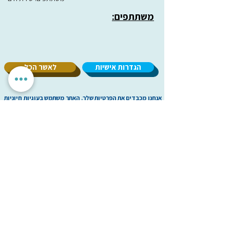
משתתפים:
הגדרות אישיות
לאשר הכל
אנחנו מכבדים את הפרטיות שלך. האתר משתמש בעוגיות חיוניות
לתפקוד תקין, וכן בעוגיות נוספות לשיפור חוויית השימוש וניתוח
אנונימי. איננו מציגים פרסומות ואיננו משתפים מידע עם
מפרסמים. ניתן לבחור אילו עוגיות לאפשר.
עמותת
מיל"ה
-
מ
רכז
י
שראלי
למקהלות וחבורות זמר
milachoirs.com
הצהרת נגישות
|
הצהרת פרטיות
בתמיכת משרד
התרבות והספורט