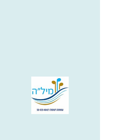
מקהלה לקהילה - באר שבע
23.11.22
January 11, 2023 at 4:00:00 PM
משען באר שבע
אירוע עבר
משתתפים: